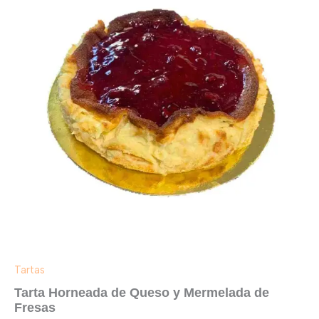
Queso
y
Mermelada
de
Fresas
cantidad
Tartas
Tarta Horneada de Queso y Mermelada de
Fresas