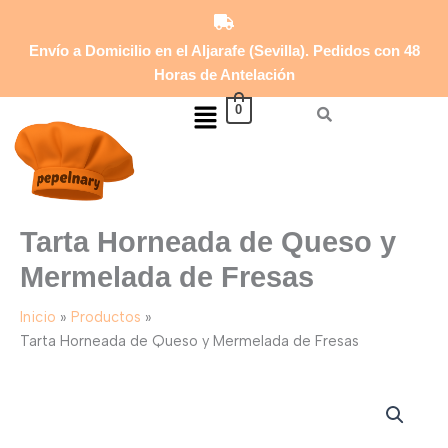
Queso
Ir
y
al
Mermelada
Envío a Domicilio en el Aljarafe (Sevilla). Pedidos con 48
contenido
de
Horas de Antelación
Fresas
Menú
cantidad
0
Tarta Horneada de Queso y
Mermelada de Fresas
Inicio
Productos
Tarta Horneada de Queso y Mermelada de Fresas
Tarta
Horneada
de