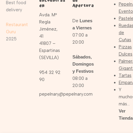
encuentras
de
Best food
Pepeln
en
Apertura
delivery
Evento
Avda. Mª
Pastele
De
Lunes
Regla
Restaurant
Rueda
a Viernes
Jiménez,
Guru
de
07:00 a
41
2025
Cuñas
20:00
41807 –
Pizzas
Espartinas
Dulces
Sábados,
(SEVILLA)
Palmer
Domingos
Gigant
y Festivos
954 32 92
Tartas
08:00 a
90
Empan
20:00
Y
pepelnary@pepelnary.com
mucho
más…
Ver
Tienda