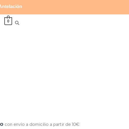
 Antelación
0
a
do
con envío a domicilio a partir de 10€