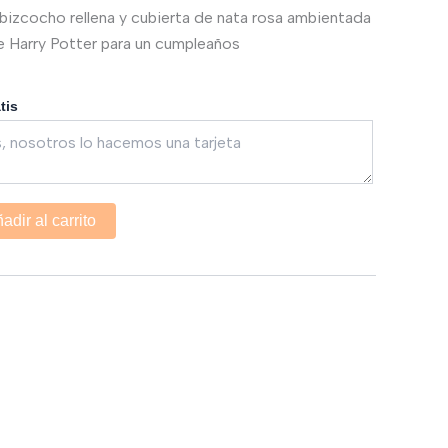
a bizcocho rellena y cubierta de nata rosa ambientada
de Harry Potter para un cumpleaños
atis
adir al carrito