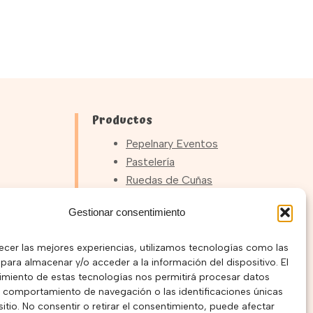
Productos
Pepelnary Eventos
Pastelería
Ruedas de Cuñas
Pizzas Dulces
Gestionar consentimiento
ivos
Palmeras Gigantes
Tartas
ecer las mejores experiencias, utilizamos tecnologías como las
Empanadas
para almacenar y/o acceder a la información del dispositivo. El
Y muchos más…
Ver Tienda
imiento de estas tecnologías nos permitirá procesar datos
 comportamiento de navegación o las identificaciones únicas
sitio. No consentir o retirar el consentimiento, puede afectar