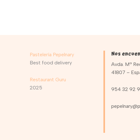
Nos encuen
Pastelería Pepelnary
Best food delivery
Avda. Mª Reg
41807 – Esp
Restaurant Guru
2025
954 32 92 
pepelnary@p