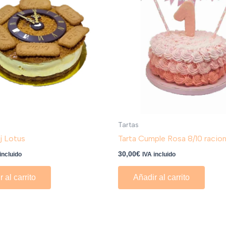
Tartas
oj Lotus
Tarta Cumple Rosa 8/10 racio
30,00
€
incluido
IVA incluido
 al carrito
Añadir al carrito