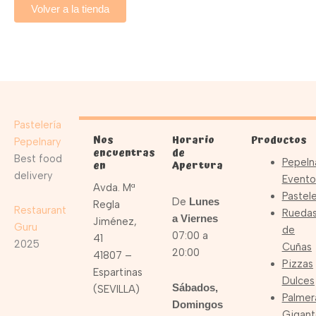
Volver a la tienda
Pastelería
Nos
Horario
Productos
Pepelnary
encuentras
de
Best food
Pepeln
en
Apertura
delivery
Evento
Avda. Mª
Pastele
De
Lunes
Regla
Restaurant
Rueda
a Viernes
Jiménez,
Guru
de
07:00 a
41
2025
Cuñas
20:00
41807 –
Pizzas
Espartinas
Dulces
Sábados,
(SEVILLA)
Palmer
Domingos
Gigant