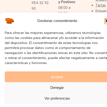
y Festivos
954 32 92
Tartas
08:00 a
90
Empan
20:00
Y
pepelnary@pepelnary.com
Gestionar consentimiento
mucho
más…
Para ofrecer las mejores experiencias, utilizamos tecnologías
Ver
como las cookies para almacenar y/o acceder a la información
Tienda
del dispositivo. El consentimiento de estas tecnologías nos
permitirá procesar datos como el comportamiento de
navegación o las identificaciones únicas en este sitio. No consent
o retirar el consentimiento, puede afectar negativamente a ciert
características y funciones.
I
F
Y
n
a
o
s
c
u
Política de Privacidad –
Política de Cookies
t
e
t
Aceptar
a
b
u
Copyright © 2025 Pepelnary.com | Página Web hecha por
g
o
b
Denegar
r
o
e
Mayorga Marketing
a
k
m
Ver preferencias