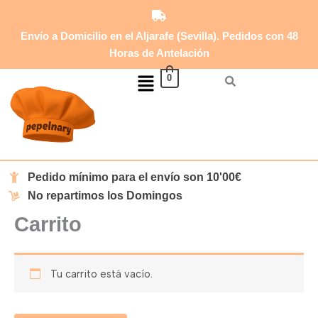
Ir
al
Envío a Domicilio en el Aljarafe (Sevilla). Pedidos con 48
contenido
Horas de Antelación
Menú
0
Pedido mínimo para el envío son 10'00€
No repartimos los Domingos
Carrito
Tu carrito está vacío.