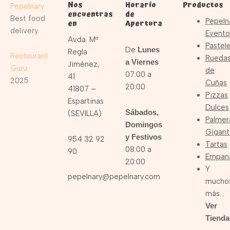
Nos
Horario
Productos
Pepelnary
encuentras
de
Best food
Pepeln
en
Apertura
delivery
Evento
Avda. Mª
Pastele
De
Lunes
Regla
Restaurant
Rueda
a Viernes
Jiménez,
Guru
de
07:00 a
41
2025
Cuñas
20:00
41807 –
Pizzas
Espartinas
Dulces
Sábados,
(SEVILLA)
Palmer
Domingos
Gigant
y Festivos
954 32 92
Tartas
08:00 a
90
Empan
20:00
Y
pepelnary@pepelnary.com
mucho
más…
Ver
Tienda