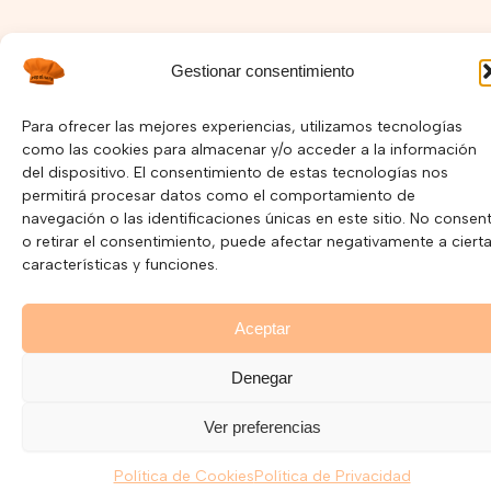
Gestionar consentimiento
I
F
Y
n
a
o
s
c
u
Para ofrecer las mejores experiencias, utilizamos tecnologías
Política de Privacidad –
Política de Cookies
t
e
t
como las cookies para almacenar y/o acceder a la información
a
b
u
del dispositivo. El consentimiento de estas tecnologías nos
Copyright © 2025 Pepelnary.com | Página Web hecha por
g
o
b
permitirá procesar datos como el comportamiento de
r
o
e
Mayorga Marketing
a
k
navegación o las identificaciones únicas en este sitio. No consent
m
o retirar el consentimiento, puede afectar negativamente a ciert
características y funciones.
Aceptar
Denegar
Ver preferencias
Política de Cookies
Política de Privacidad