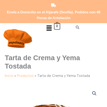
y
Ir
Yema
al
Tostada
Envío a Domicilio en el Aljarafe (Sevilla). Pedidos con 48
contenido
cantidad
Horas de Antelación
Menú
0
Tarta de Crema y Yema
Tostada
Inicio
Productos
Tarta de Crema y Yema Tostada
Tarta
de
Crema
y
Yema