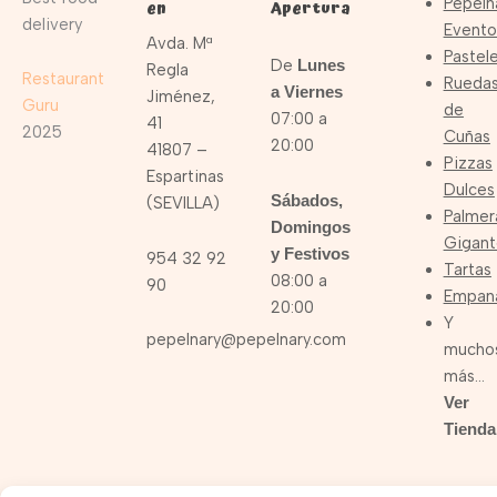
Pepeln
en
Apertura
delivery
Evento
Avda. Mª
Pastele
De
Lunes
Regla
Restaurant
Rueda
a Viernes
Jiménez,
Guru
de
07:00 a
41
2025
Cuñas
20:00
41807 –
Pizzas
Espartinas
Dulces
Sábados,
(SEVILLA)
Palmer
Domingos
Gigant
y Festivos
954 32 92
Tartas
08:00 a
90
Empan
20:00
Y
pepelnary@pepelnary.com
mucho
más…
Ver
Tienda