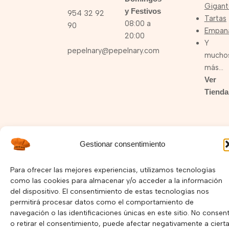
Gigant
y Festivos
954 32 92
Tartas
08:00 a
90
Empan
20:00
Y
pepelnary@pepelnary.com
mucho
más…
Ver
Tienda
I
F
Y
Gestionar consentimiento
n
a
o
s
c
u
Política de Privacidad –
Política de Cookies
t
e
t
Para ofrecer las mejores experiencias, utilizamos tecnologías
a
b
u
como las cookies para almacenar y/o acceder a la información
Copyright © 2025 Pepelnary.com | Página Web hecha por
g
o
b
del dispositivo. El consentimiento de estas tecnologías nos
r
o
e
Mayorga Marketing
permitirá procesar datos como el comportamiento de
a
k
m
navegación o las identificaciones únicas en este sitio. No consent
o retirar el consentimiento, puede afectar negativamente a ciert