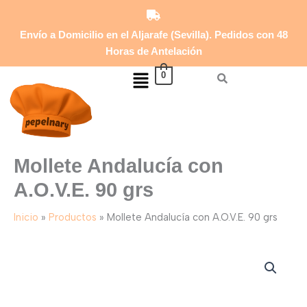
A.O.V.E.
Ir
90
al
grs
Envío a Domicilio en el Aljarafe (Sevilla). Pedidos con 48
contenido
cantidad
Horas de Antelación
Menú
0
Mollete Andalucía con
A.O.V.E. 90 grs
Inicio
Productos
Mollete Andalucía con A.O.V.E. 90 grs
Mollete
Andalucía
con
A.O.V.E.
90