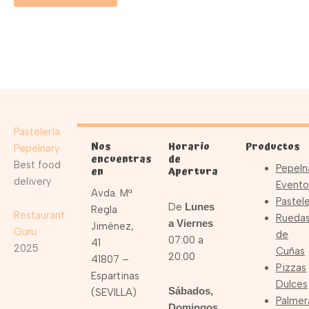
Pastelería
Nos
Horario
Productos
Pepelnary
encuentras
de
Best food
Pepeln
en
Apertura
delivery
Evento
Avda. Mª
Pastele
De
Lunes
Regla
Restaurant
Rueda
a Viernes
Jiménez,
Guru
de
07:00 a
41
2025
Cuñas
20:00
41807 –
Pizzas
Espartinas
Dulces
Sábados,
(SEVILLA)
Palmer
Domingos