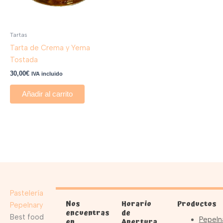
Tartas
Tarta de Crema y Yema
Tostada
30,00
€
IVA incluido
Añadir al carrito
Pastelería
Nos
Horario
Productos
Pepelnary
encuentras
de
Best food
Pepeln
en
Apertura