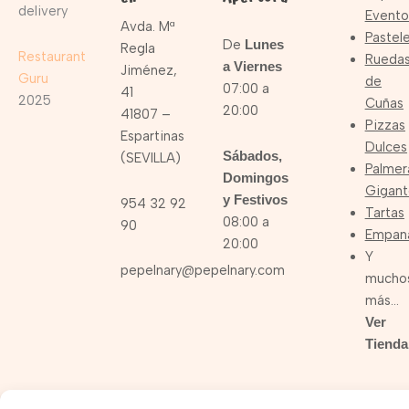
delivery
Evento
Avda. Mª
Pastele
De
Lunes
Regla
Restaurant
Rueda
a Viernes
Jiménez,
Guru
de
07:00 a
41
2025
Cuñas
20:00
41807 –
Pizzas
Espartinas
Dulces
Sábados,
(SEVILLA)
Palmer
Domingos
Gigant
y Festivos
954 32 92
Tartas
08:00 a
90
Empan
20:00
Y
pepelnary@pepelnary.com
mucho
más…
Ver
Tienda