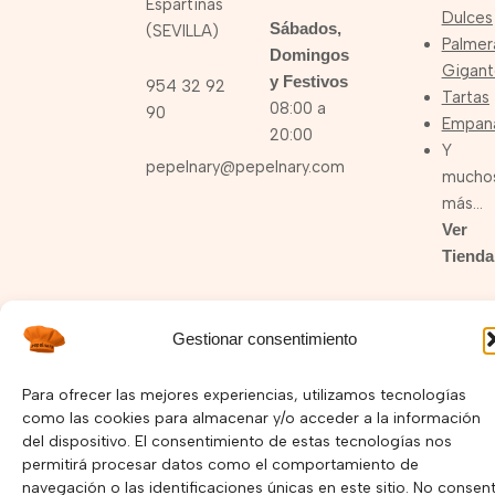
Espartinas
Dulces
Sábados,
(SEVILLA)
Palmer
Domingos
Gigant
y Festivos
954 32 92
Tartas
08:00 a
90
Empan
20:00
Y
pepelnary@pepelnary.com
mucho
más…
Ver
Tienda
Gestionar consentimiento
I
F
Y
n
a
o
Para ofrecer las mejores experiencias, utilizamos tecnologías
s
c
u
Política de Privacidad –
Política de Cookies
como las cookies para almacenar y/o acceder a la información
t
e
t
del dispositivo. El consentimiento de estas tecnologías nos
a
b
u
Copyright © 2025 Pepelnary.com | Página Web hecha por
g
o
b
permitirá procesar datos como el comportamiento de
r
o
e
Mayorga Marketing
navegación o las identificaciones únicas en este sitio. No consent