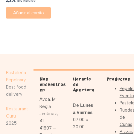
2,25
€
IVA incluido
Añadir al carrito
Pastelería
Nos
Horario
Productos
Pepelnary
encuentras
de
Best food
Pepeln
en
Apertura
delivery
Evento
Avda. Mª
Pastele
De
Lunes
Regla
Restaurant
Rueda
a Viernes
Jiménez,
Guru
de
07:00 a
41
2025
Cuñas
20:00
41807 –
Pizzas