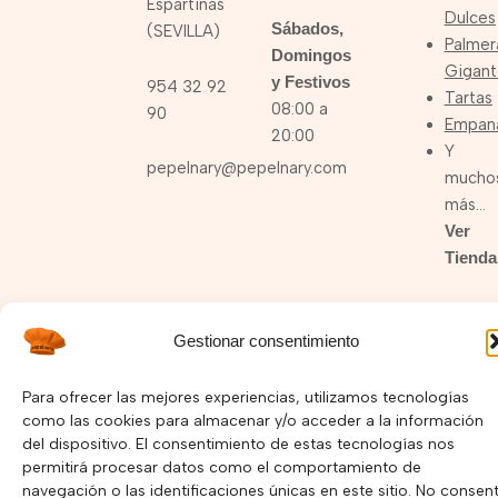
Espartinas
Dulces
Sábados,
(SEVILLA)
Palmer
Domingos
Gigant
y Festivos
954 32 92
Tartas
08:00 a
90
Empan
20:00
Y
pepelnary@pepelnary.com
mucho
más…
Ver
Tienda
Gestionar consentimiento
I
F
Y
n
a
o
Para ofrecer las mejores experiencias, utilizamos tecnologías
s
c
u
Política de Privacidad –
Política de Cookies
como las cookies para almacenar y/o acceder a la información
t
e
t
del dispositivo. El consentimiento de estas tecnologías nos
a
b
u
Copyright © 2025 Pepelnary.com | Página Web hecha por
g
o
b
permitirá procesar datos como el comportamiento de
r
o
e
Mayorga Marketing
navegación o las identificaciones únicas en este sitio. No consent