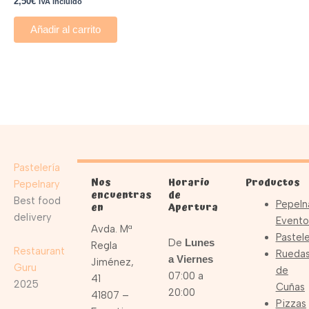
2,50
€
IVA incluido
Añadir al carrito
Pastelería
Nos
Horario
Productos
Pepelnary
encuentras
de
Best food
Pepeln
en
Apertura
delivery
Evento
Avda. Mª
Pastele
De
Lunes
Regla
Restaurant
Rueda
a Viernes
Jiménez,
Guru
de
07:00 a
41
2025
Cuñas
20:00
41807 –
Pizzas