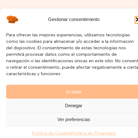
Gestionar consentimiento
I
F
Y
n
a
o
s
c
u
Para ofrecer las mejores experiencias, utilizamos tecnologías
Política de Privacidad –
Política de Cookies
t
e
t
como las cookies para almacenar y/o acceder a la información
a
b
u
del dispositivo. El consentimiento de estas tecnologías nos
Copyright © 2025 Pepelnary.com | Página Web hecha por
g
o
b
permitirá procesar datos como el comportamiento de
r
o
e
Mayorga Marketing
a
k
navegación o las identificaciones únicas en este sitio. No consent
m
o retirar el consentimiento, puede afectar negativamente a ciert
características y funciones.
Aceptar
Denegar
Ver preferencias
Política de Cookies
Política de Privacidad