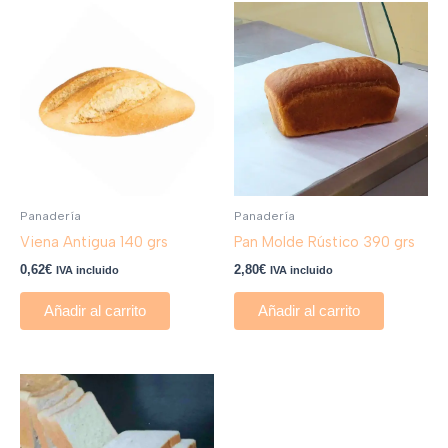
Panadería
Panadería
Viena Antigua 140 grs
Pan Molde Rústico 390 grs
0,62
€
2,80
€
IVA incluido
IVA incluido
Añadir al carrito
Añadir al carrito