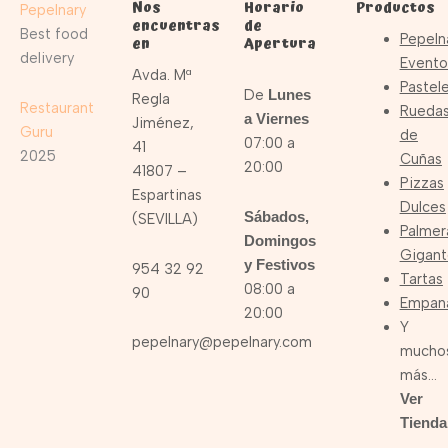
Nos
Horario
Productos
Pepelnary
encuentras
de
Best food
Pepeln
en
Apertura
delivery
Evento
Avda. Mª
Pastele
De
Lunes
Regla
Restaurant
Rueda
a Viernes
Jiménez,
Guru
de
07:00 a
41
2025
Cuñas
20:00
41807 –
Pizzas
Espartinas
Dulces
Sábados,
(SEVILLA)
Palmer
Domingos
Gigant
y Festivos
954 32 92
Tartas
08:00 a
90
Empan
20:00
Y
pepelnary@pepelnary.com
mucho
más…
Ver
Tienda