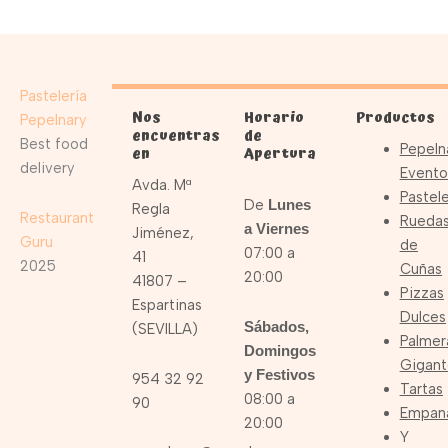
Pastelería
Nos
Horario
Productos
Pepelnary
encuentras
de
Best food
Pepeln
en
Apertura
delivery
Evento
Avda. Mª
Pastele
De
Lunes
Regla
Restaurant
Rueda
a Viernes
Jiménez,
Guru
de
07:00 a
41
2025
Cuñas
20:00
41807 –
Pizzas
Espartinas
Dulces
Sábados,
(SEVILLA)
Palmer
Domingos
Gigant
y Festivos
954 32 92
Tartas
08:00 a
90
Empan
20:00
Y