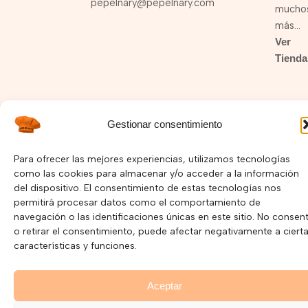
pepelnary@pepelnary.com
mucho
más…
Ver
Tienda
Gestionar consentimiento
I
F
Y
n
a
o
s
c
u
Política de Privacidad –
Política de Cookies
Para ofrecer las mejores experiencias, utilizamos tecnologías
t
e
t
como las cookies para almacenar y/o acceder a la información
a
b
u
Copyright © 2025 Pepelnary.com | Página Web hecha por
g
o
b
del dispositivo. El consentimiento de estas tecnologías nos
r
o
e
Mayorga Marketing
permitirá procesar datos como el comportamiento de
a
k
navegación o las identificaciones únicas en este sitio. No consent
m
o retirar el consentimiento, puede afectar negativamente a ciert
características y funciones.
Aceptar