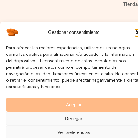
Tienda
Gestionar consentimiento
I
F
Y
n
a
o
s
c
u
Política de Privacidad –
Política de Cookies
Para ofrecer las mejores experiencias, utilizamos tecnologías
t
e
t
como las cookies para almacenar y/o acceder a la información
a
b
u
del dispositivo. El consentimiento de estas tecnologías nos
Copyright © 2025 Pepelnary.com | Página Web hecha por
g
o
b
r
o
e
permitirá procesar datos como el comportamiento de
Mayorga Marketing
a
k
navegación o las identificaciones únicas en este sitio. No consent
m
o retirar el consentimiento, puede afectar negativamente a ciert
características y funciones.
Aceptar
Denegar
Ver preferencias