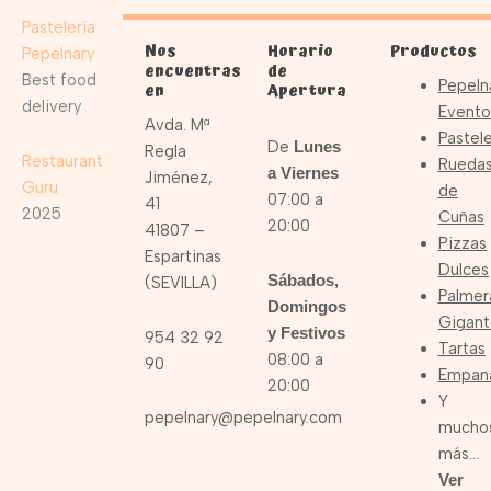
Pastelería
Nos
Horario
Productos
Pepelnary
encuentras
de
Best food
Pepeln
en
Apertura
delivery
Evento
Avda. Mª
Pastele
De
Lunes
Regla
Restaurant
Rueda
a Viernes
Jiménez,
Guru
de
07:00 a
41
2025
Cuñas
20:00
41807 –
Pizzas
Espartinas
Dulces
Sábados,
(SEVILLA)
Palmer
Domingos
Gigant
y Festivos
954 32 92
Tartas
08:00 a
90
Empan
20:00
Y
pepelnary@pepelnary.com
mucho
más…
Ver