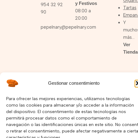
Gigant
y Festivos
954 32 92
Tartas
08:00 a
90
Empan
20:00
Y
pepelnary@pepelnary.com
mucho
más…
Ver
Tienda
I
F
Y
Gestionar consentimiento
n
a
o
s
c
u
Política de Privacidad –
Política de Cookies
t
e
t
Para ofrecer las mejores experiencias, utilizamos tecnologías
a
b
u
como las cookies para almacenar y/o acceder a la información
Copyright © 2025 Pepelnary.com | Página Web hecha por
g
o
b
del dispositivo. El consentimiento de estas tecnologías nos
r
o
e
Mayorga Marketing
permitirá procesar datos como el comportamiento de
a
k
navegación o las identificaciones únicas en este sitio. No consent
m
o retirar el consentimiento, puede afectar negativamente a ciert
características y funciones.