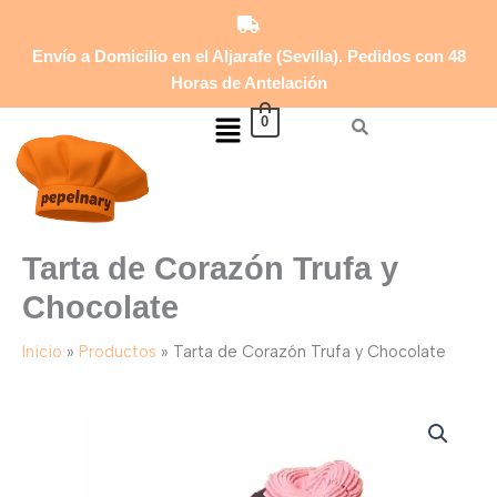
Trufa
Ir
y
al
Chocolate
Envío a Domicilio en el Aljarafe (Sevilla). Pedidos con 48
contenido
cantidad
Horas de Antelación
Menú
0
Tarta de Corazón Trufa y
Chocolate
Inicio
Productos
Tarta de Corazón Trufa y Chocolate
Tarta
de
Corazón
Trufa
y