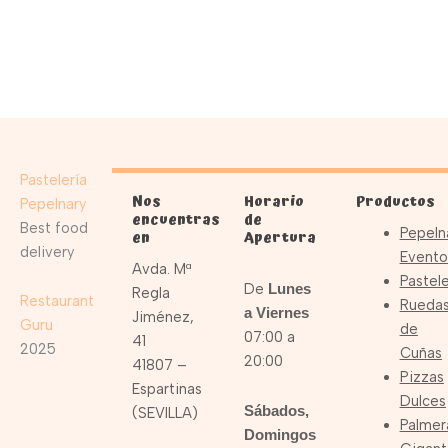
Pastelería
Nos
Horario
Productos
Pepelnary
encuentras
de
Best food
Pepeln
en
Apertura
delivery
Evento
Avda. Mª
Pastele
De
Lunes
Regla
Restaurant
Rueda
a Viernes
Jiménez,
Guru
de
07:00 a
41
2025
Cuñas
20:00
41807 –
Pizzas
Espartinas
Dulces
Sábados,
(SEVILLA)
Palmer
Domingos