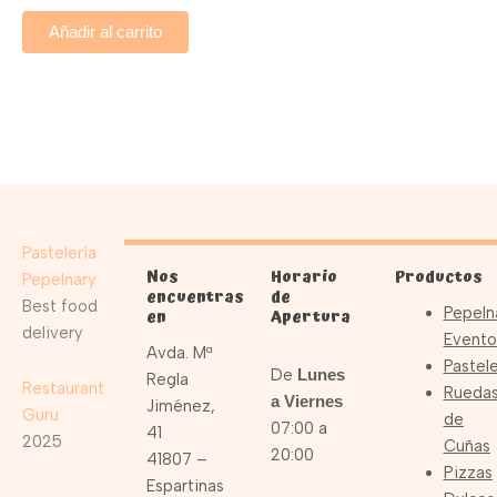
Añadir al carrito
Pastelería
Nos
Horario
Productos
Pepelnary
encuentras
de
Best food
Pepeln
en
Apertura
delivery
Evento
Avda. Mª
Pastele
De
Lunes
Regla
Restaurant
Rueda
a Viernes
Jiménez,
Guru
de
07:00 a
41
2025
Cuñas
20:00
41807 –
Pizzas
Espartinas