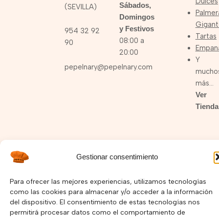
Dulces
Sábados,
(SEVILLA)
Palmer
Domingos
Gigant
y Festivos
954 32 92
Tartas
08:00 a
90
Empan
20:00
Y
pepelnary@pepelnary.com
mucho
más…
Ver
Tienda
I
F
Y
Gestionar consentimiento
n
a
o
s
c
u
Política de Privacidad –
Política de Cookies
t
e
t
Para ofrecer las mejores experiencias, utilizamos tecnologías
a
b
u
como las cookies para almacenar y/o acceder a la información
Copyright © 2025 Pepelnary.com | Página Web hecha por
g
o
b
del dispositivo. El consentimiento de estas tecnologías nos
r
o
e
Mayorga Marketing
permitirá procesar datos como el comportamiento de
a
k