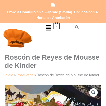
de
Ir
Mousse
al
de
Envío a Domicilio en el Aljarafe (Sevilla). Pedidos con 48
contenido
Kinder
Horas de Antelación
cantidad
Menú
0
Roscón de Reyes de Mousse
de Kinder
Inicio
Productos
Roscón de Reyes de Mousse de Kinder
Roscón
de
Reyes
de
Mousse