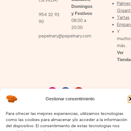
(SEVILLA)
Palmer
Domingos
Gigant
y Festivos
954 32 92
Tartas
08:00 a
90
Empan
20:00
Y
pepelnary@pepelnary.com
mucho
más…
Ver
Tienda
I
F
Y
n
a
o
Gestionar consentimiento
s
c
u
Política de Privacidad –
Política de Cookies
t
e
t
a
b
u
Copyright © 2025 Pepelnary.com | Página Web hecha por
Para ofrecer las mejores experiencias, utilizamos tecnologías
g
o
b
r
o
e
como las cookies para almacenar y/o acceder a la información
Mayorga Marketing
a
k
del dispositivo. El consentimiento de estas tecnologías nos
m