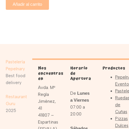
Añadir al carrito
Pastelería
Nos
Horario
Productos
Pepelnary
encuentras
de
Best food
Pepeln
en
Apertura
delivery
Evento
Avda. Mª
Pastele
De
Lunes
Regla
Restaurant
Rueda
a Viernes
Jiménez,
Guru
de
07:00 a
41
2025
Cuñas
20:00
41807 –
Pizzas
Espartinas
Dulces
Sábados,