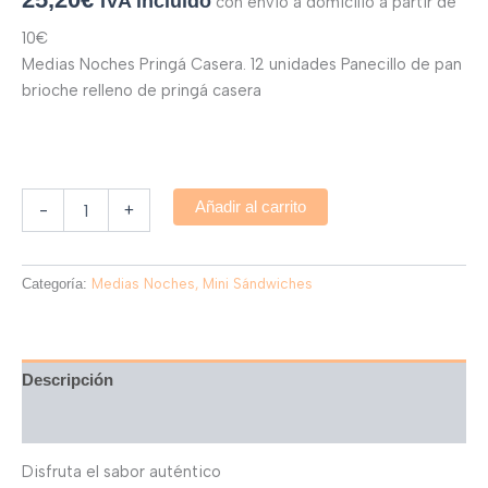
IVA incluido
con envío a domicilio a partir de
10€
Medias Noches Pringá Casera. 12 unidades Panecillo de pan
brioche relleno de pringá casera
Añadir al carrito
-
+
Categoría:
Medias Noches, Mini Sándwiches
Descripción
Valoraciones (0)
Disfruta el sabor auténtico