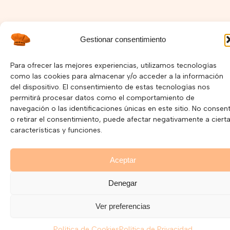
Gestionar consentimiento
I
F
Y
n
a
o
s
c
u
Para ofrecer las mejores experiencias, utilizamos tecnologías
Política de Privacidad –
Política de Cookies
t
e
t
como las cookies para almacenar y/o acceder a la información
a
b
u
del dispositivo. El consentimiento de estas tecnologías nos
Copyright © 2025 Pepelnary.com | Página Web hecha por
g
o
b
r
o
e
permitirá procesar datos como el comportamiento de
Mayorga Marketing
a
k
navegación o las identificaciones únicas en este sitio. No consent
m
o retirar el consentimiento, puede afectar negativamente a ciert
características y funciones.
Aceptar
Denegar
Ver preferencias
Política de Cookies
Política de Privacidad