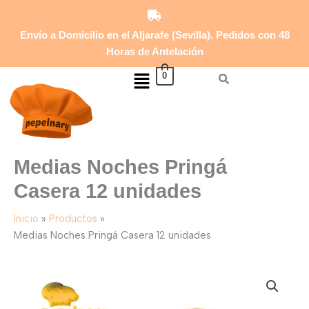
Casera
Ir
12
al
unidades
Envío a Domicilio en el Aljarafe (Sevilla). Pedidos con 48
contenido
cantidad
Horas de Antelación
Menú
0
Medias Noches Pringá
Casera 12 unidades
Inicio
Productos
Medias Noches Pringá Casera 12 unidades
Medias
Noches
Pringá