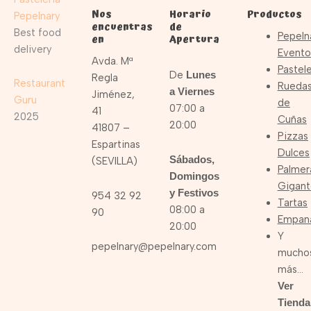
Nos
Horario
Productos
Pepelnary
encuentras
de
Best food
Pepeln
en
Apertura
delivery
Evento
Avda. Mª
Pastele
De
Lunes
Regla
Restaurant
Rueda
a Viernes
Jiménez,
Guru
de
07:00 a
41
2025
Cuñas
20:00
41807 –
Pizzas
Espartinas
Dulces
Sábados,
(SEVILLA)
Palmer
Domingos
Gigant
y Festivos
954 32 92
Tartas
08:00 a
90
Empan
20:00
Y
pepelnary@pepelnary.com
mucho
más…
Ver
Tienda