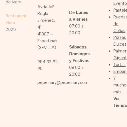
delivery
Evento
Avda. Mª
Pastele
De
Lunes
Regla
Restaurant
Rueda
a Viernes
Jiménez,
Guru
de
07:00 a
41
2025
Cuñas
20:00
41807 –
Pizzas
Espartinas
Dulces
Sábados,
(SEVILLA)
Palmer
Domingos
Gigant
y Festivos
954 32 92
Tartas
08:00 a
90
Empan
20:00
Y
pepelnary@pepelnary.com
mucho
más…
Ver
Tienda