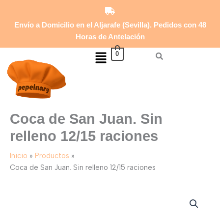
Juan.
Ir
Sin
al
relleno
Envío a Domicilio en el Aljarafe (Sevilla). Pedidos con 48
contenido
12/15
Horas de Antelación
raciones
Menú
cantidad
0
Coca de San Juan. Sin
relleno 12/15 raciones
Inicio
Productos
Coca de San Juan. Sin relleno 12/15 raciones
Coca
de
San